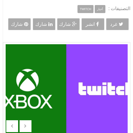
التصنيفات :
أخبار
TWITCH
غرد
انشر
شارك
شارك
شارك