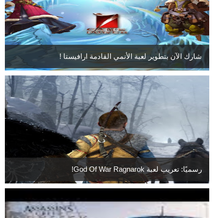
شارك الآن بتطوير لعبة الأنمي القادمة ارافيستا !
رسميًا: تعريب لعبة God Of War Ragnarok!