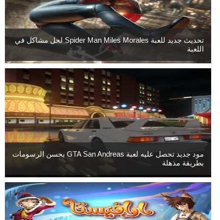
تحديث جديد للعبة Spider Man Miles Morales لحل مشاكل في
اللعبة
مود جديد تحصل عليه لعبة GTA San Andreas يحسن الرسومات
بطريقة مذهلة