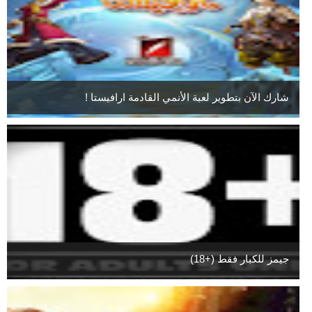
شارك الآن بتطوير لعبة الأنمي القادمة ارافيستا !
جيمز للكبار فقط (+18)