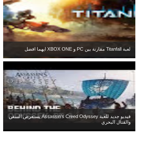
لعبة Titanfall مقارنة بين PC و XBOX ONE ايهما افضل
فيديو جديد للعبة Assassin’s Creed Odyssey يستعرض السفن
والقتال البحري