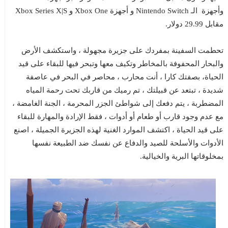
وأجهزة الـ Nintendo Switch و أجهزة Xbox One و Xbox Series X|S
مقابل 29.99 دولار.
تحطمت السفينة بمفردك على جزيرة مجهولة ، واستكشف الأرض
والبحار المحفوفة بالمخاطر وتكيف معها وتبحر فيها للبقاء على قيد
الحياة، بصفتك كارا ، أنت محارب ، محاصر في البحر في عاصفة
شديدة ، تبتعد عن قبيلتك ، تم رميك من قاربك تحت رحمة المياه
المضطربة ، يتم دفعك إلى شواطئ الجزر المحرمة ، الجنة الغامضة ،
مع عدم وجود قارب أو طعام أو أدوات ، فقط الإرادة والمهارة للبقاء
على قيد الحياة ، اكتشف الموارد الغنية لهذه الجزيرة الجميلة ، اصنع
الأدوات والأسلحة للصيد والدفاع عن نفسك ضد الطبيعة نفسها
بمخلوقاتها البرية والخيالية.