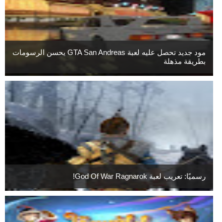
مود جديد تحصل عليه لعبة GTA San Andreas يحسن الرسومات
بطريقة مذهلة
رسميًا: تعريب لعبة God Of War Ragnarok!