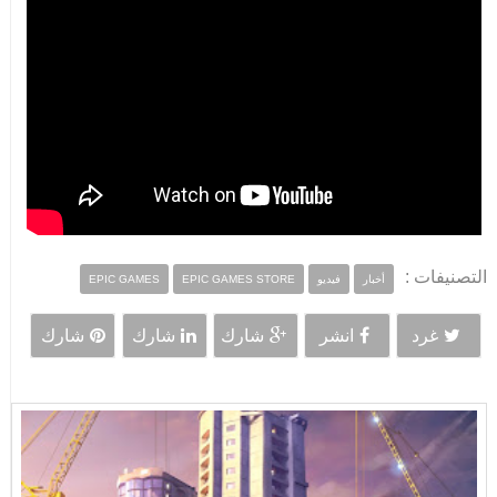
التصنيفات :
أخبار
فيديو
EPIC GAMES STORE
EPIC GAMES
غرد
انشر
شارك
شارك
شارك