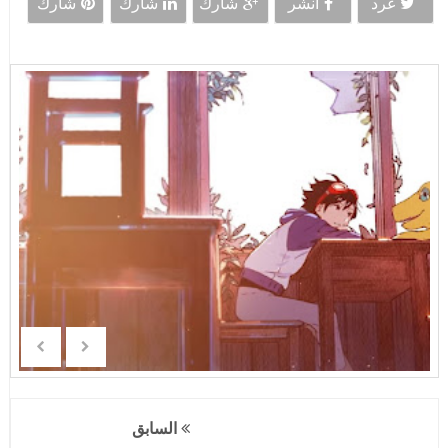
غرد
انشر
شارك
شارك
شارك
السابق