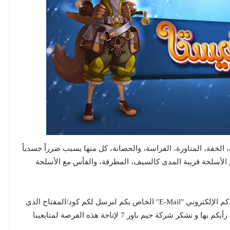
 الخفة، المناورة، الفراسة، والحصانة، كل منها يسبب ضرراً جسدياً
أسلحة قريبة المدى كالسيف، المطرقة، والفأس مع الأسلحة
نتمني ان تقوموا مشكورين بالتعليق بأسفل بعنوان بريدكم الإلكتروني "E-Mail" الخاص بكم لنرسل لكم كود/المفتاح الذي
سيتيح التسجيل بالبيتا المغلقة للعبة لإختبارها و اعطاء رأيكم بها و نشكر شركة جيم باور 7 لإتاحة هذه الفرصة لمتابعينا