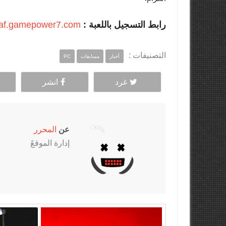
رابط التسجيل باللعبة :
//af.gamepower7.com/
التصنيفات :
أخبار
مسابقات
PC
غرد
انشر
عن
المحرر
إدارة الموقعً