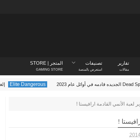
تقارير
تصنيفات
المتجر | STORE
مقالات
استعرض بالمنصة
GAMING STORE
Elite Dangerous
إلغاء تطوير اصدار وحد
 لعبة الأنمي القادمة ارافيستا !
افيستا !