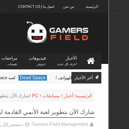
الرئيسية
من نحن
اتصل بنا | CONTACT US
الأخبار
فيديوهات
مراجعات
اعرف كل جديد
عروض
تقييمات
Call of Duty: قادمه للهواتف !
آخر الأخبار
Dead Space
لعبه Dead Space الجديده قادمه في أوائل عام 2023
الرئيسية
أخبار
مسابقات
PC
شارك الآن بتطوير
شارك الآن بتطوير لعبة الأنمي القادمة ار
Gamers Field Management
ديسمبر 16, 2014