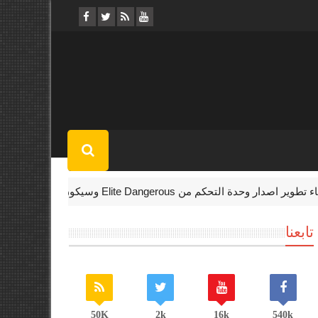
ة التحكم من Elite Dangerous وسيكون المحتوى الجديد لـPC فقط
تابعنا
50K
2k
16k
540k