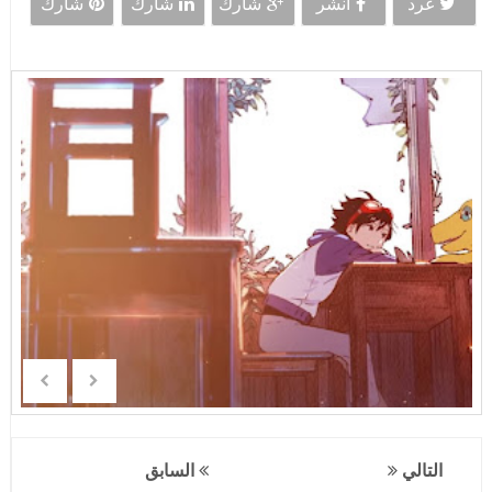
غرد
انشر
شارك
شارك
شارك
التالي
السابق