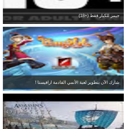
جيمز للكبار فقط (+18)
شارك الآن بتطوير لعبة الأنمي القادمة ارافيستا !