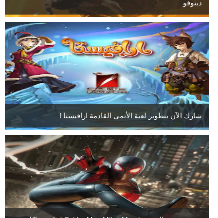
دينوفو
شارك الآن بتطوير لعبة الأنمي القادمة ارافيستا !