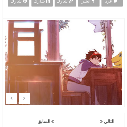
غرد
انشر
شارك
شارك
شارك
التالي
السابق