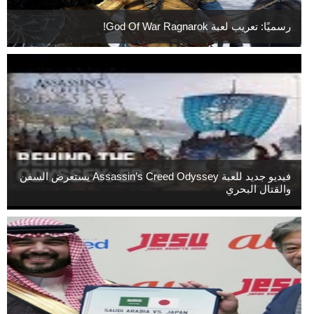
رسميًا: تعريب لعبة God Of War Ragnarok!
فيديو جديد للعبة Assassin’s Creed Odyssey يستعرض السفن
والقتال البحري