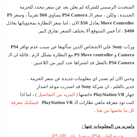
المتحدث الرسمي للشركة لم يعلن بعد عن سعر محدد للحزمة
الجديدة ، ولكن ، سعر الـ
PS4 Camera
يساوي
60$
تقريباً ، وسعر
PS
Move Controller
يعادل
50$
الان ، اما سعر النظارة بمحتوياتها يعادل
400$
، اذاً فمن المتوقع ألا يختلف السعر بفارق كبير.
وردّت
Sony
علي الاشخاص الذين سألوها عن سبب عدم توافر
PS4
Camera
و
PS Move controller
مع النظارة بشكل لازم , قائلة ان الـ
Camera
PS4
بالفعل قد اشتراها عدد كبير من اللاعبين .
وحتي الان لم تصدر اي معلومات جديدة عن سعر الحزمة .
جدير بالعلم ، ان شركة
Sony
قد اصدرت موعد اصدار
المزيد من التفاصيل
جهاز
PlayStation VR
خاصتها (
) ، اما اذا
فيمكنك معرفة
كنت تود معرفة ماهي نظارات الـ
PlayStation VR
كل ما يخصها من هنا
.
ولمزيد من المعلومات عنها :
جميع العاب PS4 ستعمل علي PS VR