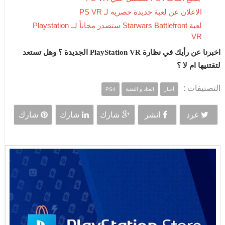
الاعلان عن لعبة جديدة حصريه لـ PS VR
لعبة Starwars Battlefront ستصدر مجاناً لــ Playstation
VR
اخبرنا عن رأيك في نظارة PlayStation VR الجديدة ؟ وهل تستعد
لتقتنيها ام لا ؟
التصنيفات :
أخبار
العتاد و التقنية
PS4
غرد
انشر
شارك
شارك
شارك