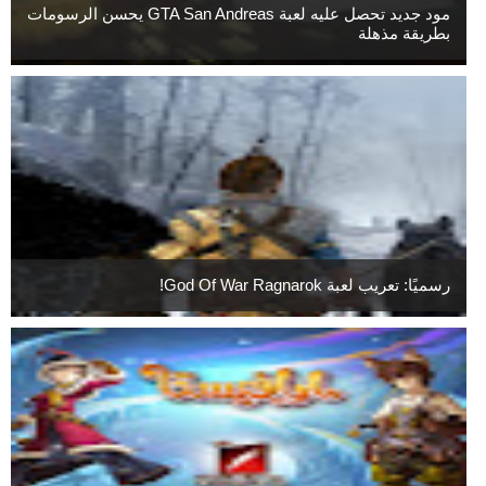
مود جديد تحصل عليه لعبة GTA San Andreas يحسن الرسومات
بطريقة مذهلة
رسميًا: تعريب لعبة God Of War Ragnarok!