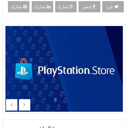
غرد
انشر
شارك
شارك
شارك