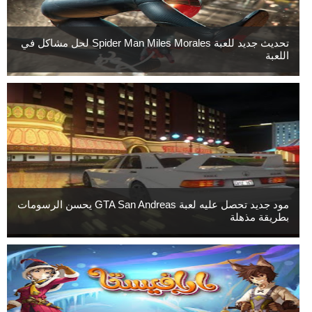
تحديث جديد للعبة Spider Man Miles Morales لحل مشاكل في
اللعبة
مود جديد تحصل عليه لعبة GTA San Andreas يحسن الرسومات
بطريقة مذهلة