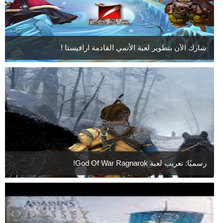
شارك الآن بتطوير لعبة الأنمي القادمة ارافيستا !
رسميًا: تعريب لعبة God Of War Ragnarok!