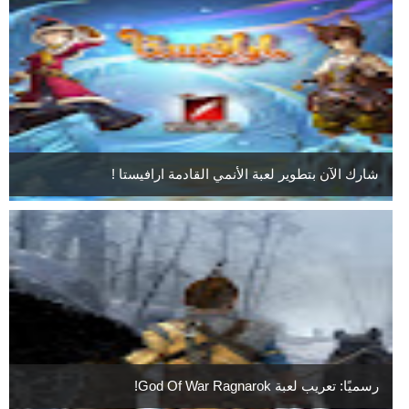
شارك الآن بتطوير لعبة الأنمي القادمة ارافيستا !
رسميًا: تعريب لعبة God Of War Ragnarok!