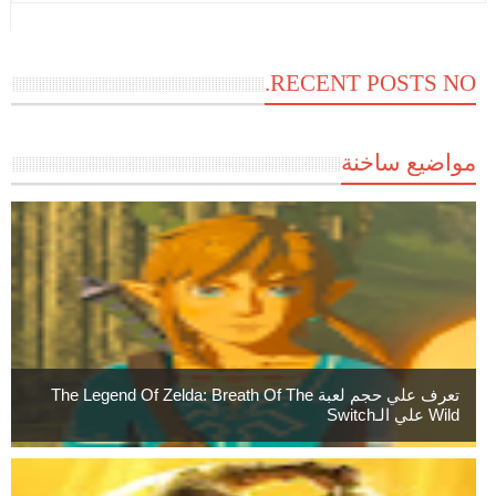
RECENT POSTS NO.
مواضيع ساخنة
تعرف علي حجم لعبة The Legend Of Zelda: Breath Of The
Wild علي الـSwitch