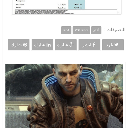
التصنيفات :
أخبار
PS4 PRO
PS4
غرد
انشر
شارك
شارك
شارك