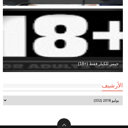
جيمز للكبار فقط (+18)
الأرشيف