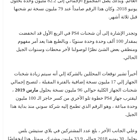
العالم. وبذلك يصل المجموع الإجمالي إلى 82.2 مليون وحدة بحلول
يونيو 2018. وكان هذا الرقم صامداً عند 79 مليون نسخة تم شحنها
قبل ثلاثة أشهر.
وتجدر الإشارة إلى أن شحنات PS4 في الربع الأول قد انخفضت
بمقدار 100 ألف وحدة وحدة سنويًا ، وبالطبع هذا يعد أمر مفهوم
ومنطقي بعض الشئ نظرًا لوصولنا لأخر محطات وسنوات الجيل
الحالي.
أخيراً تشير توقعات المحللين بالشركة إلي أنه سيتم زيادة شخنات
الجهاز إلي 17 مليون نسخة إضافية بالفترة المقبلة ، لتصبح إجمالي
شحنات الجهاز الكلية حوالي 96 مليون نسخة بحلول
مارس 2019
،
ليقترب جهاز PS4 خطوة تلو الأخري من كسر حاجز الـ 100 مليون
وحدة مباعة ، وهو الرقم الذي تطمح إليه شركة سوني منذ بداية هذا
الجيل.
وعلي الجانب الأخر ، بلغ عدد المشتركين في بلاي ستيشن بلس
بحلول 30 يونيو 2018 حوالي 33.9 مليون مشترك. ويمثل هذا انخفاضًا